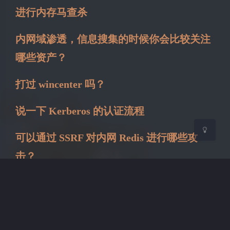
夜间模式
进行内存马查杀
Sans Serif
Serif
内网域渗透，信息搜集的时候你会比较关注
哪些资产？
浅阴影
深阴影
打过 wincenter 吗？
关闭
日落
暗化
灰度
说一下 Kerberos 的认证流程
可以通过 SSRF 对内网 Redis 进行哪些攻
击？
Redis 进行 webshell 写入存在的版本限制？
redis 写计划任务，对操作系统版本有什么要
求？