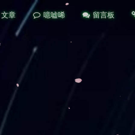
文章
噫嘘唏
留言板