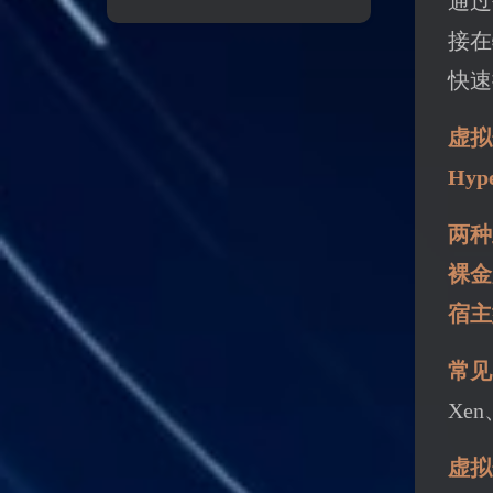
通过
接在
快速
虚拟
Hy
两种
裸金
宿主
常见
Xen
虚拟