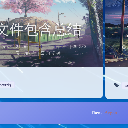
文件包含总结
025-5-02 21:26
|
web security
,
文章
|
230
2782 字
|
31 分钟
security
we
Theme
Argon