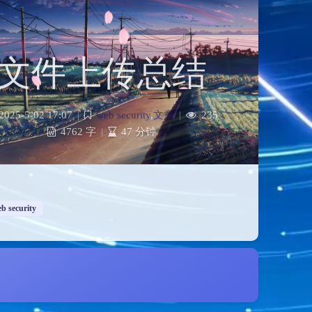
文件上传总结
2025-5-02 17:07
|
web security
,
文章
|
235
4762 字
|
47 分钟
b security
夜间模式
Sans Serif
Serif