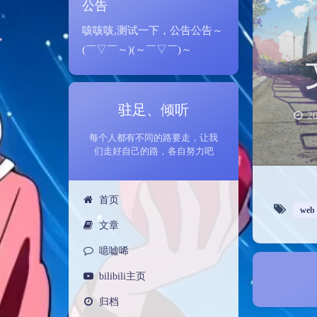
公告
咳咳咳,测试一下，公告公告～
(￣▽￣～)(～￣▽￣)～
驻足、倾听
2
每个人都有不同的路要走，让我
们走好自己的路，各自努力吧
首页
web 
文章
噫嘘唏
bilibili主页
归档