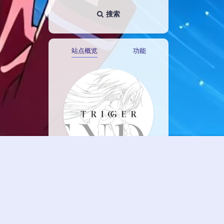
搜索
站点概览
功能
Lain
すべての終わりは、新しい始ま
りです。
22
7
6