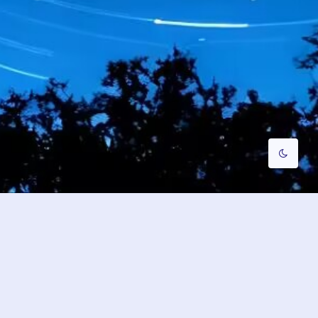
浅阴影
深阴影
关闭
日落
暗化
灰度