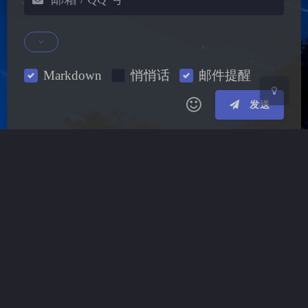
关闭
日落
暗化
灰度
Markdown
悄悄话
邮件提醒
发送
|´・ω・)ノ
ヾ(≧∇≦*)ゝ
(☆ω☆)
（╯‵□′）╯︵┴─┴
￣﹃￣
(/ω＼)
Theme
Argon
∠( ᐛ 」∠)＿
(๑•̀ㅁ•́ฅ)
→_→
୧(๑•̀⌄•́๑)૭
٩(ˊᗜˋ*)و
(ノ°ο°)ノ
(´இ皿இ｀)
⌇●﹏●⌇
(ฅ´ω`ฅ)
(╯°A°)╯︵○○○
φ(￣∇￣o)
ヾ(´･ ･｀｡)ノ"
( ง ᵒ̌皿ᵒ̌)ง⁼³₌₃
(ó﹏ò｡)
Σ(っ °Д °;)っ