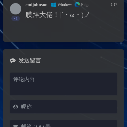
cmijohnson
Windows
Edge
1-17
膜拜大佬！|´・ω・)ノ
1
夜间模式
Sans Serif
Serif
浅阴影
深阴影